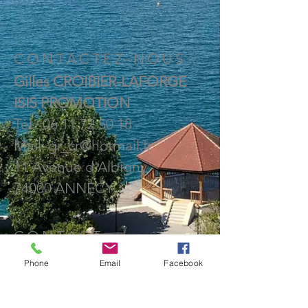
CONTACTEZ-NOUS :
Gilles CROIBIER-LAFORGE
ISIS PROMOTION
Tél :
06 11 72 50 18
Mail:
gi_cr@hotmail.fr
11 Avenue d'Albigny
74000 ANNECY
CONTACT
Phone
Email
Facebook